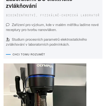
zvlákňování
BIOINŽENÝRSTVÍ, FYZIKÁLNĚ-CHEMICKÁ LABORATOŘ
Zařízení pro výzkum, kde v malém měřítku ladíme nové
receptury pro tvorbu nanovláken.
Studium procesních parametrů elektrostatického
zvlákňování v laboratorních podmínkách.
CHCI TOMU ROZUMĚT