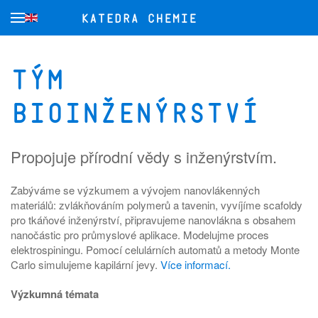
Přejít na hlavní obsah
Tým
Bioinženýrství
Propojuje přírodní vědy s inženýrstvím.
Zabýváme se výzkumem a vývojem nanovlákenných
materiálů: zvlákňováním polymerů a tavenin, vyvíjíme scafoldy
pro tkáňové inženýrství, připravujeme nanovlákna s obsahem
nanočástic pro průmyslové aplikace. Modelujme proces
elektrospiningu. Pomocí celulárních automatů a metody Monte
Carlo simulujeme kapilární jevy.
Více informací.
Výzkumná témata