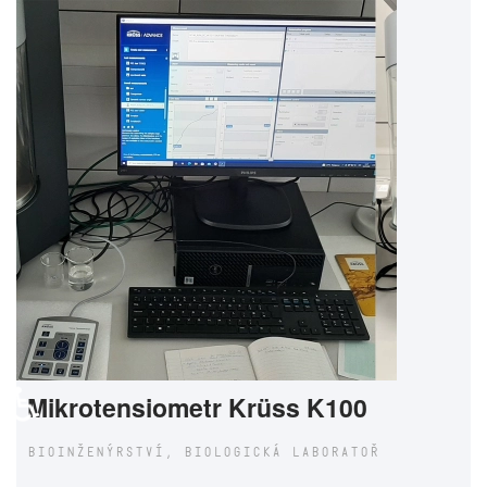
♿
Mikrotensiometr Krüss K100
BIOINŽENÝRSTVÍ, BIOLOGICKÁ LABORATOŘ