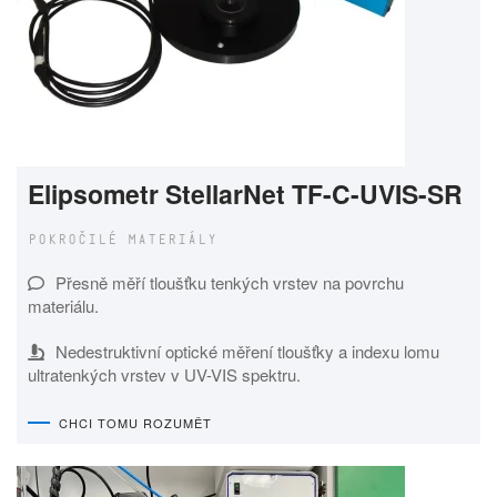
Elipsometr StellarNet TF-C-UVIS-SR
POKROČILÉ MATERIÁLY
Přesně měří tloušťku tenkých vrstev na povrchu
materiálu.
Nedestruktivní optické měření tloušťky a indexu lomu
ultratenkých vrstev v UV-VIS spektru.
CHCI TOMU ROZUMĚT