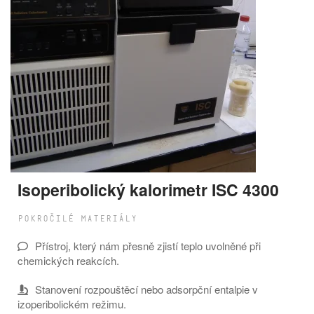
Isoperibolický kalorimetr ISC 4300
POKROČILÉ MATERIÁLY
Přístroj, který nám přesně zjistí teplo uvolněné při
chemických reakcích.
Stanovení rozpouštěcí nebo adsorpční entalpie v
izoperibolickém režimu.