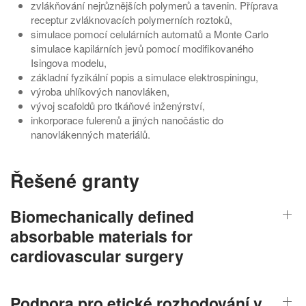
zvlákňování nejrůznějších polymerů a tavenin. Příprava
receptur zvláknovacích polymerních roztoků,
simulace pomocí celulárních automatů a Monte Carlo
simulace kapilárních jevů pomocí modifikovaného
Isingova modelu,
základní fyzikální popis a simulace elektrospiningu,
výroba uhlíkových nanovláken,
vývoj scafoldů pro tkáňové inženýrství,
inkorporace fulerenů a jiných nanočástic do
nanovlákenných materiálů.
Řešené granty
Biomechanically defined
absorbable materials for
cardiovascular surgery
Podpora pro etické rozhodování v