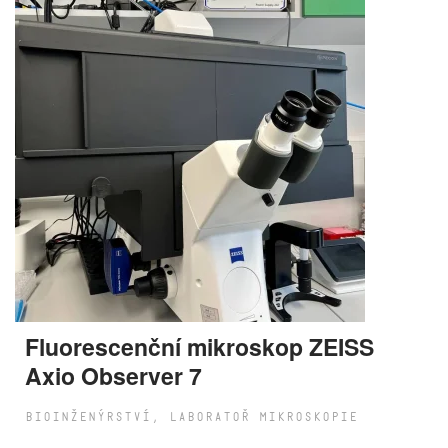
Fluorescenční mikroskop ZEISS
Axio Observer 7
BIOINŽENÝRSTVÍ, LABORATOŘ MIKROSKOPIE