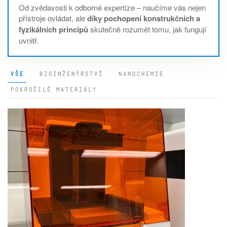
Od zvědavosti k odborné expertíze – naučíme vás nejen
přístroje ovládat, ale
díky pochopení konstrukčních a
fyzikálních principů
skutečně rozumět tomu, jak fungují
uvnitř.
VŠE
BIOINŽENÝRSTVÍ
NANOCHEMIE
POKROČILÉ MATERIÁLY