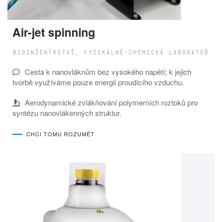
Air-jet spinning
BIOINŽENÝRSTVÍ, FYZIKÁLNĚ-CHEMICKÁ LABORATOŘ
Cesta k nanovláknům bez vysokého napětí; k jejich
tvorbě využíváme pouze energii proudícího vzduchu.
Aerodynamické zvlákňování polymerních roztoků pro
syntézu nanovlákenných struktur.
CHCI TOMU ROZUMĚT