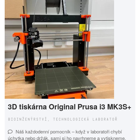
3D tiskárna Original Prusa i3 MK3S+
BIOINŽENÝRSTVÍ, TECHNOLOGICKÁ LABORATOŘ
Náš každodenní pomocník – když v laboratoři chybí
úchytka nebo držák, sami si ho navrhneme a vytiskneme.