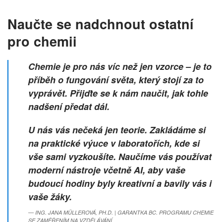
Naučte se nadchnout ostatní
pro chemii
Chemie je pro nás víc než jen vzorce – je to
příběh o fungování světa, který stojí za to
vyprávět. Přijďte se k nám naučit, jak tohle
nadšení předat dál.
U nás vás nečeká jen teorie. Zakládáme si
na
praktické výuce v laboratořích
, kde si
vše sami vyzkoušíte. Naučíme vás používat
moderní nástroje včetně
AI
, aby vaše
budoucí hodiny byly kreativní a bavily vás i
vaše žáky.
ING. JANA MÜLLEROVÁ, PH.D. | GARANTKA BC. PROGRAMU CHEMIE
SE ZAMĚŘENÍM NA VZDĚLÁVÁNÍ