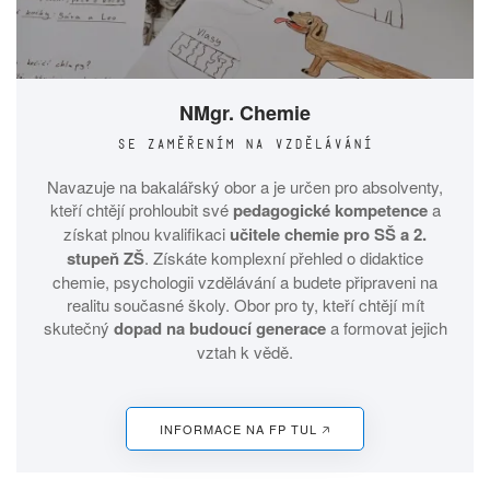
NMgr. Chemie
SE ZAMĚŘENÍM NA VZDĚLÁVÁNÍ
Navazuje na bakalářský obor a je určen pro absolventy,
kteří chtějí prohloubit své
pedagogické kompetence
a
získat plnou kvalifikaci
učitele chemie pro SŠ a 2.
stupeň ZŠ
. Získáte komplexní přehled o didaktice
chemie, psychologii vzdělávání a budete připraveni na
realitu současné školy. Obor pro ty, kteří chtějí mít
skutečný
dopad na budoucí generace
a formovat jejich
vztah k vědě.
INFORMACE NA FP TUL 🡥