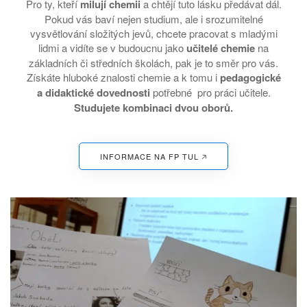
Pro ty, kteří
milují chemii
a chtějí tuto lásku předávat dál.
Pokud vás baví nejen studium, ale i srozumitelné
vysvětlování složitých jevů, chcete pracovat s mladými
lidmi a vidíte se v budoucnu jako
učitelé chemie
na
základních či středních školách, pak je to směr pro vás.
Získáte hluboké znalosti chemie a k tomu i
pedagogické
a didaktické dovednosti
potřebné pro práci učitele.
Studujete kombinaci dvou oborů.
INFORMACE NA FP TUL 🡥