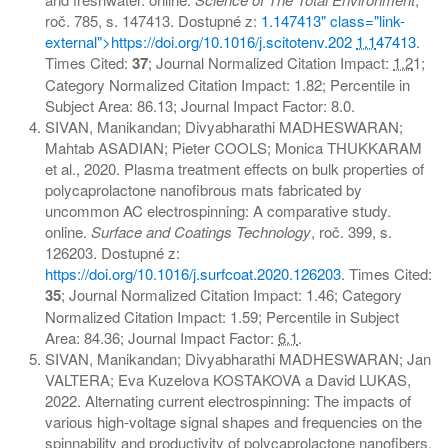
roč. 785, s. 147413. Dostupné z:
1.147413" class="link-
external">https://doi.org/10.1016/j.scitotenv.202
1.1
47413
.
Times Cited:
37
; Journal Normalized Citation Impact:
1.2
1;
Category Normalized Citation Impact: 1.82; Percentile in
Subject Area: 86.13; Journal Impact Factor: 8.0.
SIVAN, Manikandan; Divyabharathi MADHESWARAN;
Mahtab ASADIAN; Pieter COOLS; Monica THUKKARAM
et al., 2020. Plasma treatment effects on bulk properties of
polycaprolactone nanofibrous mats fabricated by
uncommon AC electrospinning: A comparative study.
online.
Surface and Coatings Technology
, roč. 399, s.
126203. Dostupné z:
https://doi.org/10.1016/j.surfcoat.2020.126203
. Times Cited:
35
; Journal Normalized Citation Impact: 1.46; Category
Normalized Citation Impact: 1.59; Percentile in Subject
Area: 84.36; Journal Impact Factor:
6.1
.
SIVAN, Manikandan; Divyabharathi MADHESWARAN; Jan
VALTERA; Eva Kuzelova KOSTAKOVA a David LUKAS,
2022. Alternating current electrospinning: The impacts of
various high-voltage signal shapes and frequencies on the
spinnability and productivity of polycaprolactone nanofibers.