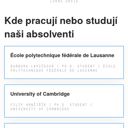
LUKÁŠ DAVID
Kde pracují nebo studují
naši absolventi
École polytechnique fédérale de Lausanne
BARBORA LAVIČKOVÁ | PH.D. STUDENT | ÉCOLE
POLYTECHNIQUE FÉDÉRALE DE LAUSANNE
University of Cambridge
FILIP HRNČIŘÍK | PH.D. STUDENT |
UNIVERSITY OF CAMBRIDGE