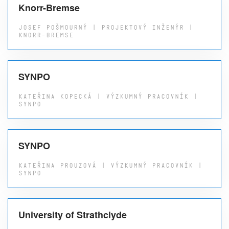
Knorr-Bremse
JOSEF POŠMOURNÝ | PROJEKTOVÝ INŽENÝR |
KNORR-BREMSE
SYNPO
KATEŘINA KOPECKÁ | VÝZKUMNÝ PRACOVNÍK |
SYNPO
SYNPO
KATEŘINA PROUZOVÁ | VÝZKUMNÝ PRACOVNÍK |
SYNPO
University of Strathclyde