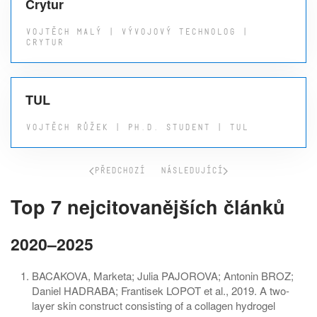
Crytur
VOJTĚCH MALÝ | VÝVOJOVÝ TECHNOLOG |
CRYTUR
TUL
VOJTĚCH RŮŽEK | PH.D. STUDENT | TUL
PŘEDCHOZÍ
NÁSLEDUJÍCÍ
Top 7 nejcitovanějších článků
2020–2025
BACAKOVA, Marketa; Julia PAJOROVA; Antonin BROZ;
Daniel HADRABA; Frantisek LOPOT et al., 2019. A two-
layer skin construct consisting of a collagen hydrogel