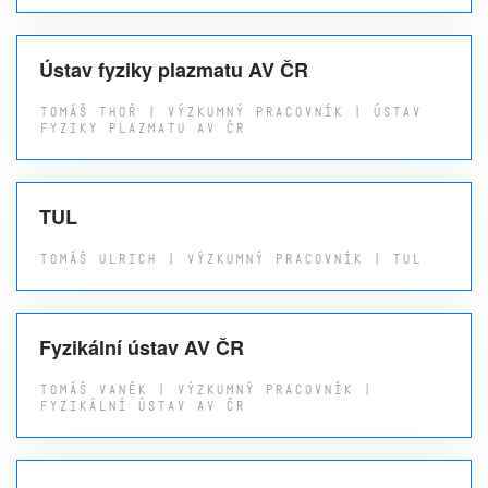
Ústav fyziky plazmatu AV ČR
TOMÁŠ THOŘ | VÝZKUMNÝ PRACOVNÍK | ÚSTAV
FYZIKY PLAZMATU AV ČR
TUL
TOMÁŠ ULRICH | VÝZKUMNÝ PRACOVNÍK | TUL
Fyzikální ústav AV ČR
TOMÁŠ VANĚK | VÝZKUMNÝ PRACOVNÍK |
FYZIKÁLNÍ ÚSTAV AV ČR