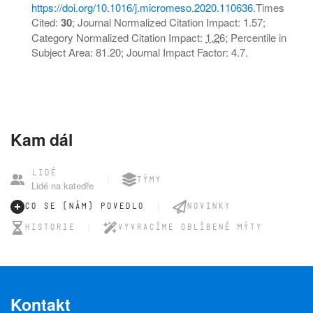
https://doi.org/10.1016/j.micromeso.2020.110636
.
Times
Cited:
30
; Journal Normalized Citation Impact: 1.57;
Category Normalized Citation Impact:
1.2
6; Percentile in
Subject Area: 81.20; Journal Impact Factor: 4.7.
Kam dál
LIDÉ
TÝMY
Lidé na katedře
CO SE (NÁM) POVEDLO
NOVINKY
HISTORIE
VYVRACÍME OBLÍBENÉ MÝTY
Kontakt