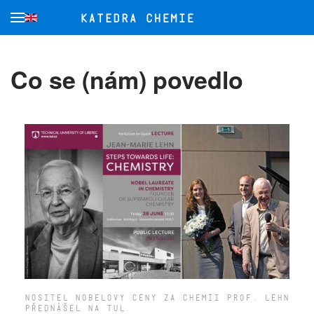
Přejít na hlavní obsah
Co se (nám) povedlo
ONDŘEJ HAVELKA ZÍSKAL CENU MINISTRA
ŠKOLSTVÍ ČR 2020