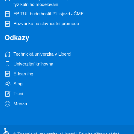
fyzikálního modelování
FP TUL bude hostit 21. sjezd JČMF
Pozvánka na slavnostní promoce
Odkazy
Technická univerzita v Liberci
Univerzitní knihovna
E-learning
Stag
T-uni
Menza
♿
©
Technická univerzita v Liberci
|
Fakulta přírodovědně-