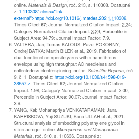
online.
Materials & Design
, roč. 213, s. 110308. Dostupné
z:
1.110308" class="link-
external">https://doi.org/10.1016/j.matdes.202
1.1
10308
.
Times Cited:
67
; Journal Normalized Citation Impact:
2.2
4;
Category Normalized Citation Impact:
3.2
9; Percentile in
Subject Area: 94.79; Journal Impact Factor: 7.9.
VALTERA, Jan; Tomas KALOUS; Pavel POKORNY;
Ondrej BATKA; Martin BILEK et al., 2019. Fabrication of
dual-functional composite yarns with a nanofibrous
envelope using high throughput AC needleless and
collectorless electrospinning. online.
Scientific Reports
, roč.
9, č. 1. Dostupné z:
https://doi.org/10.1038/s41598-019-
38557-z
. Times Cited:
52
; Journal Normalized Citation
Impact: 1.98; Category Normalized Citation Impact: 2.00;
Percentile in Subject Area: 90.07; Journal Impact Factor:
3.9.
YANG, Kai; Mohanapriya VENKATARAMAN; Jana
KARPISKOVA; Yuji SUZUKI; Sana ULLAH et al., 2021.
Structural analysis of embedding polyethylene glycol in
silica aerogel. online.
Microporous and Mesoporous
Materials
, roč. 310, s. 110636. Dostupné z: