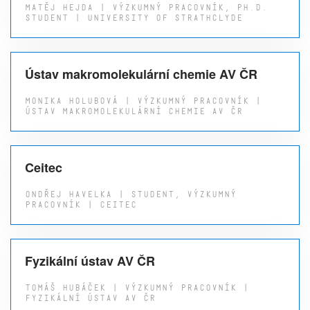
MATĚJ HEJDA | VÝZKUMNÝ PRACOVNÍK, PH.D.
STUDENT | UNIVERSITY OF STRATHCLYDE
Ústav makromolekulární chemie AV ČR
MONIKA HOLUBOVÁ | VÝZKUMNÝ PRACOVNÍK |
ÚSTAV MAKROMOLEKULÁRNÍ CHEMIE AV ČR
Ceitec
ONDŘEJ HAVELKA | STUDENT, VÝZKUMNÝ
PRACOVNÍK | CEITEC
Fyzikální ústav AV ČR
TOMÁŠ HUBÁČEK | VÝZKUMNÝ PRACOVNÍK |
FYZIKÁLNÍ ÚSTAV AV ČR