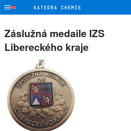
Přejít na hlavní obsah
Záslužná medaile IZS
Libereckého kraje