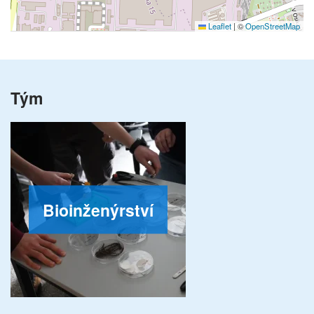
Leaflet
|
©
OpenStreetMap
Tým
Bioinženýrství