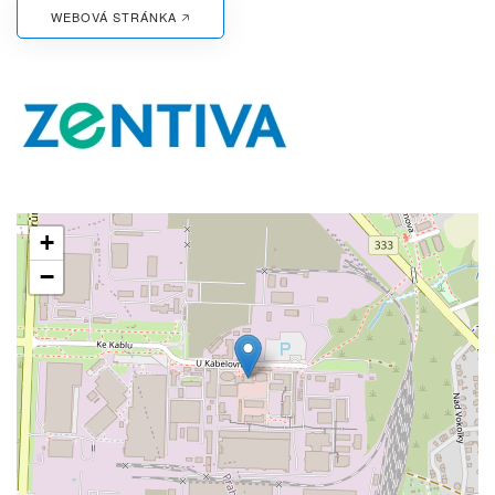
WEBOVÁ STRÁNKA 🡥
+
−