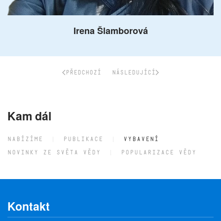
Irena Šlamborová
PŘEDCHOZÍ
NÁSLEDUJÍCÍ
Kam dál
NABÍZÍME
PUBLIKACE
VYBAVENÍ
NOVINKY ZE SVĚTA VĚDY
POPULARIZACE VĚDY
Kontakt