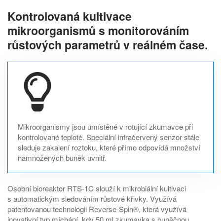
Kontrolovaná kultivace
mikroorganismů s monitorováním
růstových parametrů v reálném čase.
Mikroorganismy jsou umístěné v rotující zkumavce při
kontrolované teplotě. Speciální infračervený senzor stále
sleduje zakalení roztoku, které přímo odpovídá množství
namnožených buněk uvnitř.
Osobní bioreaktor RTS-1C slouží k mikrobiální kultivaci
s automatickým sledováním růstové křivky. Využívá
patentovanou technologii Reverse-Spin®, která využívá
inovativní typ míchání, kdy 50 ml zkumavka s buněčnou