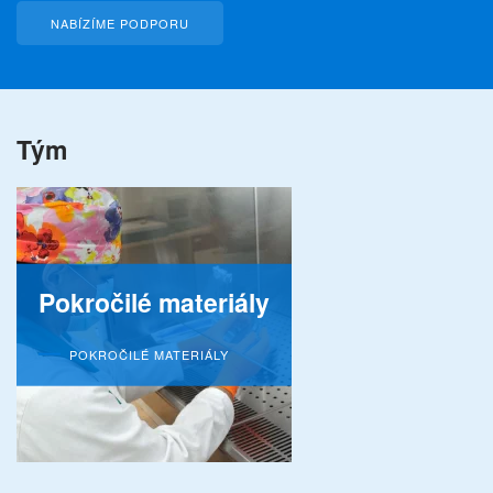
NABÍZÍME PODPORU
Tým
Pokročilé materiály
POKROČILÉ MATERIÁLY