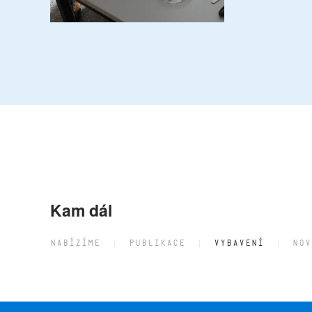
Kam dál
NABÍZÍME
PUBLIKACE
VYBAVENÍ
NOV