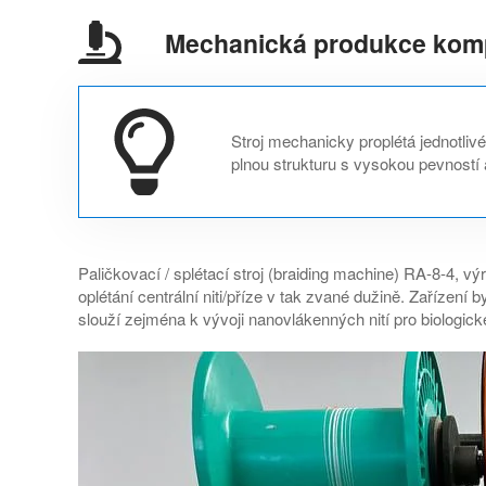
Mechanická produkce kompo
Stroj mechanicky proplétá jednotliv
plnou strukturu s vysokou pevností 
Paličkovací / splétací stroj (braiding machine) RA-8-4, výr
oplétání centrální niti/příze v tak zvané dužině. Zaří
slouží zejména k vývoji nanovlákenných nití pro biologic