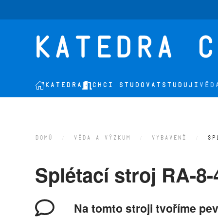
Přejít na hlavní obsah
KATEDRA
CHCI STUDOVAT
STUDUJI
VĚD
DOMŮ
VĚDA A VÝZKUM
VYBAVENÍ
SP
Splétací stroj RA-8
Na tomto stroji tvoříme pe