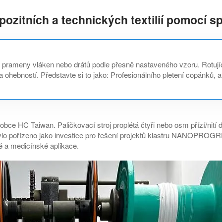
zitních a technických textilií pomocí sp
é prameny vláken nebo drátů podle přesně nastaveného vzoru. Rotujíc
a ohebností. Představte si to jako: Profesionálního pletení copánků,
obce HC Taiwan. Paličkovací stroj proplétá čtyři nebo osm přízí/nití d
zení bylo pořízeno jako investice pro řešení projektů klastru NAN
ké a medicínské aplikace.