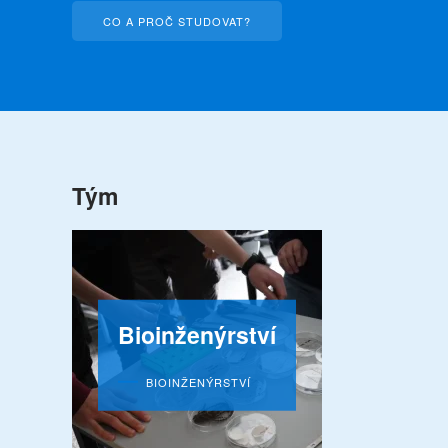
CO A PROČ STUDOVAT?
Tým
Bioinženýrství
BIOINŽENÝRSTVÍ