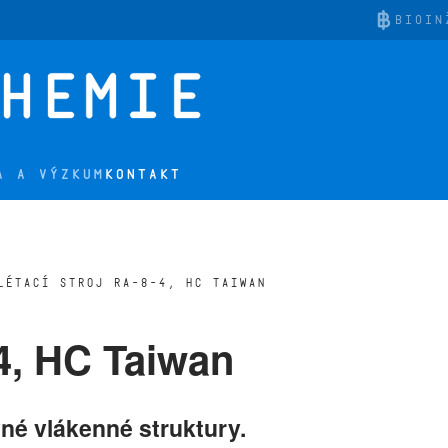
BIOIN
A A VÝZKUM
KONTAKT
LÉTACÍ STROJ RA-8-4, HC TAIWAN
-4, HC Taiwan
vné vlákenné struktury.