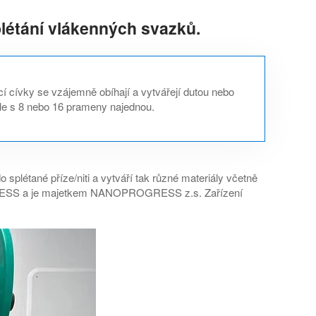
létání vlákenných svazků.
í cívky se vzájemně obíhají a vytvářejí dutou nebo
 ale s 8 nebo 16 prameny najednou.
o splétané příze/niti a vytváří tak různé materiály včetně
OPROGRESS a je majetkem NANOPROGRESS z.s. Zařízení