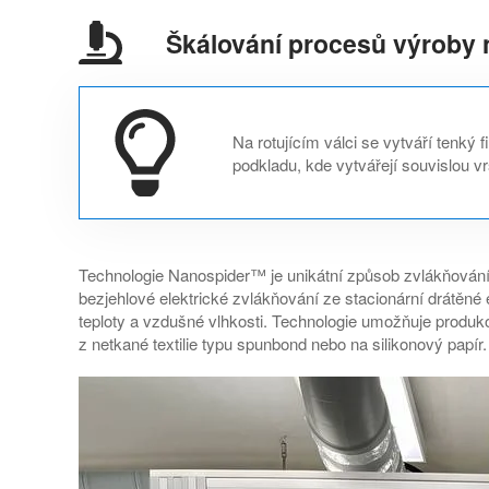
Škálování procesů výroby 
Na rotujícím válci se vytváří tenký 
podkladu, kde vytvářejí souvislou 
Technologie Nanospider™ je unikátní způsob zvlákňování z
bezjehlové elektrické zvlákňování ze stacionární drátěné
teploty a vzdušné vlhkosti. Technologie umožňuje produ
z netkané textilie typu spunbond nebo na silikonový papír.