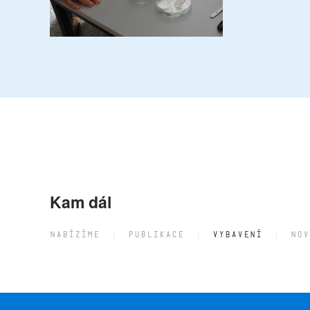
Kam dál
NABÍZÍME
PUBLIKACE
VYBAVENÍ
NOV