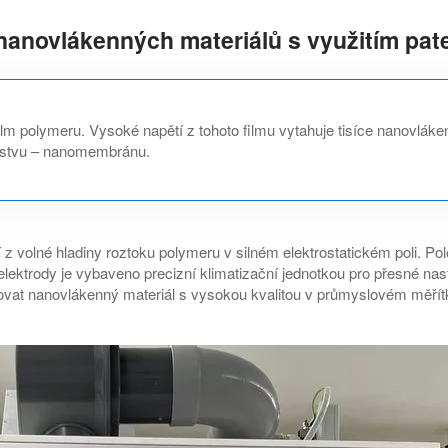
nanovlákenných materiálů s využitím pat
film polymeru. Vysoké napětí z tohoto filmu vytahuje tisíce nanovlák
vrstvu – nanomembránu.
 volné hladiny roztoku polymeru v silném elektrostatickém poli. Pol
 elektrody je vybaveno precizní klimatizační jednotkou pro přesné n
kovat nanovlákenný materiál s vysokou kvalitou v průmyslovém měří