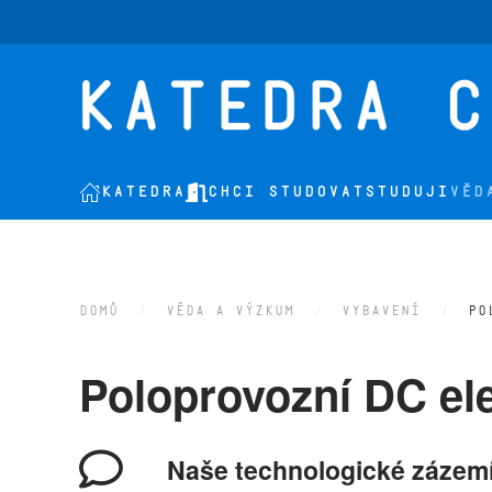
Přejít na hlavní obsah
KATEDRA
CHCI STUDOVAT
STUDUJI
VĚD
DOMŮ
VĚDA A VÝZKUM
VYBAVENÍ
PO
Poloprovozní DC el
Naše technologické zázemí