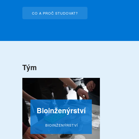
CO A PROČ STUDOVAT?
Tým
Bioinženýrství
BIOINŽENÝRSTVÍ