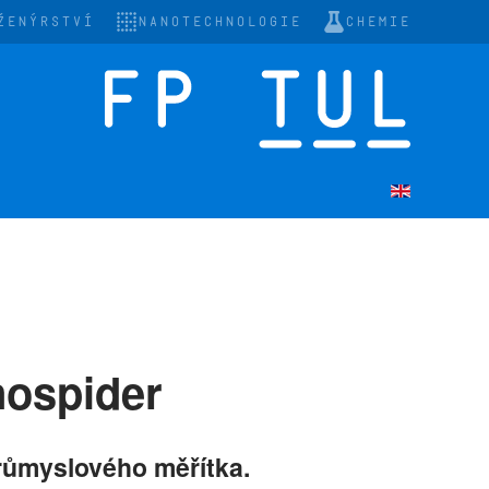
ŽENÝRSTVÍ
NANOTECHNOLOGIE
CHEMIE
nospider
růmyslového měřítka.