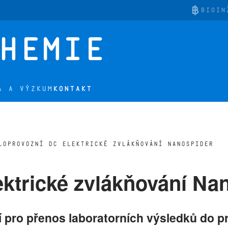
BIOIN
A A VÝZKUM
KONTAKT
LOPROVOZNÍ DC ELEKTRICKÉ ZVLÁKŇOVÁNÍ NANOSPIDER
ektrické zvlákňování Na
 pro přenos laboratorních výsledků do p