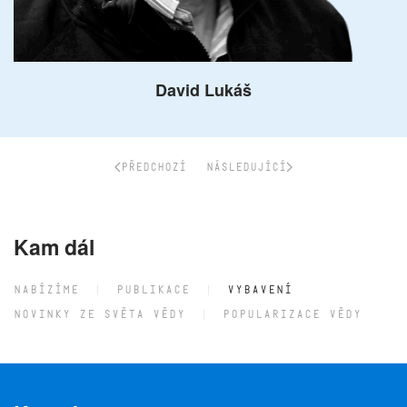
David Lukáš
PŘEDCHOZÍ
NÁSLEDUJÍCÍ
Kam dál
NABÍZÍME
PUBLIKACE
VYBAVENÍ
NOVINKY ZE SVĚTA VĚDY
POPULARIZACE VĚDY