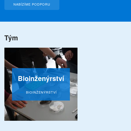
NABÍZÍME PODPORU
Tým
Bioinženýrství
BIOINŽENÝRSTVÍ