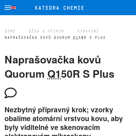
Přejít na hlavní obsah
DOMŮ
VĚDA A VÝZKUM
VYBAVENÍ
NAPRAŠOVAČKA KOVŮ QUORUM
Q1
50R S PLUS
Naprašovačka kovů
Quorum
Q1
50R S Plus
Nezbytný přípravný krok; vzorky
obalíme atomární vrstvou kovu, aby
byly viditelné ve skenovacím
elektronovém mikroskopu.