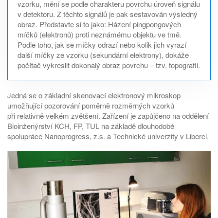
vzorku, mění se podle charakteru povrchu úroveň signálu
v detektoru. Z těchto signálů je pak sestavován výsledný
obraz. Představte si to jako: Házení pingpongových
míčků (elektronů) proti neznámému objektu ve tmě.
Podle toho, jak se míčky odrazí nebo kolik jich vyrazí
další míčky ze vzorku (sekundární elektrony), dokáže
počítač vykreslit dokonalý obraz povrchu – tzv. topografii.
Jedná se o základní skenovací elektronový mikroskop
umožňující pozorování poměrně rozměrných vzorků
při relativně velkém zvětšení. Zařízení je zapůjčeno na oddělení
Bioinženýrství KCH, FP, TUL na základě dlouhodobé
spolupráce Nanoprogress, z.s. a Technické univerzity v Liberci.