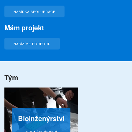
NABÍDKA SPOLUPRÁCE
Mám projekt
NABÍZÍME PODPORU
Tým
Bioinženýrství
BIOINŽENÝRSTVÍ